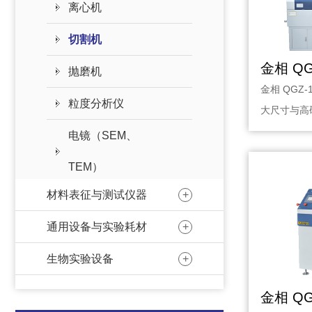
离心机
切割机
金相 Q
抛磨机
金相 QGZ
粒度分析仪
大尺寸与高
备，采···
电镜（SEM、
TEM）
+
材料表征与测试仪器
+
通用设备与实验耗材
+
生物实验设备