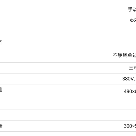
手
Φ
面
不锈钢单边
三
380V
量
490×
量
300×