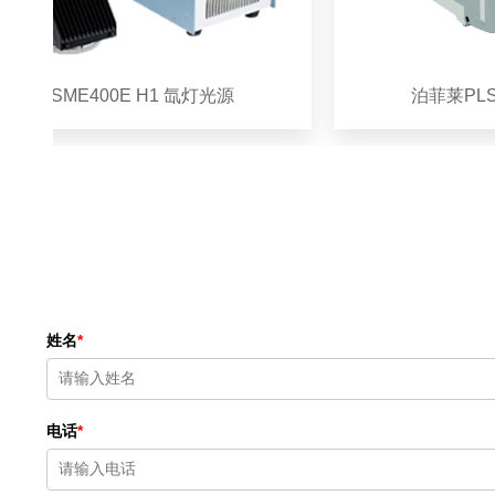
-SME400E H1 氙灯光源
泊菲莱PLS-SXE
姓名
*
电话
*