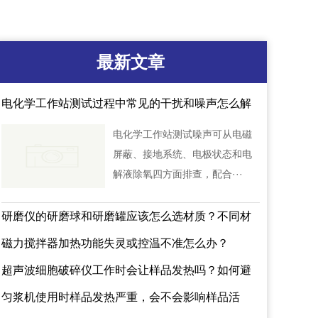
最新文章
电化学工作站测试过程中常见的干扰和噪声怎么解
决？
电化学工作站测试噪声可从电磁
屏蔽、接地系统、电极状态和电
解液除氧四方面排查，配合···
研磨仪的研磨球和研磨罐应该怎么选材质？不同材
质会不会影响样品检测结果？
磁力搅拌器加热功能失灵或控温不准怎么办？
超声波细胞破碎仪工作时会让样品发热吗？如何避
免蛋白失活？
匀浆机使用时样品发热严重，会不会影响样品活