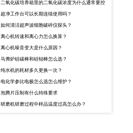
性？该如何避免？
二氧化碳培养箱里的二氧化碳浓度为什么通常要控
制在百分之五左右？
超净工作台可以长期连续使用吗？
如何清洁超声波细胞破碎仪探头？
离心机转速和离心力怎么换算？
离心机噪音变大是什么原因？
马弗炉硅碳棒和硅钼棒怎么选？
纯水机的耗材多久更换一次？
电化学参比电极怎么选怎么维护？
泡腾片压制有什么特殊要求
研磨机研磨过程中样品温度过高怎么办？