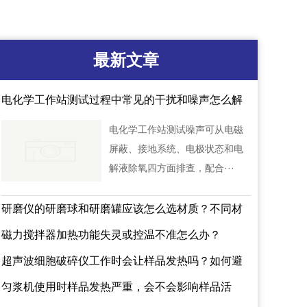
最新文章
电化学工作站测试过程中常见的干扰和噪声怎么解
决？
电化学工作站测试噪声可从电磁
屏蔽、接地系统、电极状态和电
解液除氧四方面排查，配合···
研磨仪的研磨球和研磨罐应该怎么选材质？不同材
质会不会影响样品检测结果？
磁力搅拌器加热功能失灵或控温不准怎么办？
超声波细胞破碎仪工作时会让样品发热吗？如何避
免蛋白失活？
匀浆机使用时样品发热严重，会不会影响样品活