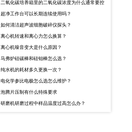
性？该如何避免？
二氧化碳培养箱里的二氧化碳浓度为什么通常要控
制在百分之五左右？
超净工作台可以长期连续使用吗？
如何清洁超声波细胞破碎仪探头？
离心机转速和离心力怎么换算？
离心机噪音变大是什么原因？
马弗炉硅碳棒和硅钼棒怎么选？
纯水机的耗材多久更换一次？
电化学参比电极怎么选怎么维护？
泡腾片压制有什么特殊要求
研磨机研磨过程中样品温度过高怎么办？