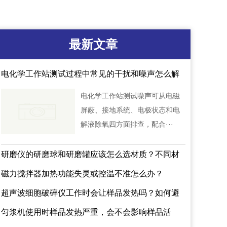
最新文章
电化学工作站测试过程中常见的干扰和噪声怎么解
决？
电化学工作站测试噪声可从电磁
屏蔽、接地系统、电极状态和电
解液除氧四方面排查，配合···
研磨仪的研磨球和研磨罐应该怎么选材质？不同材
质会不会影响样品检测结果？
磁力搅拌器加热功能失灵或控温不准怎么办？
超声波细胞破碎仪工作时会让样品发热吗？如何避
免蛋白失活？
匀浆机使用时样品发热严重，会不会影响样品活