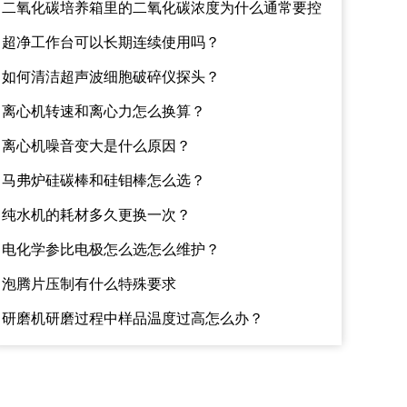
性？该如何避免？
二氧化碳培养箱里的二氧化碳浓度为什么通常要控
制在百分之五左右？
超净工作台可以长期连续使用吗？
如何清洁超声波细胞破碎仪探头？
离心机转速和离心力怎么换算？
离心机噪音变大是什么原因？
马弗炉硅碳棒和硅钼棒怎么选？
纯水机的耗材多久更换一次？
电化学参比电极怎么选怎么维护？
泡腾片压制有什么特殊要求
研磨机研磨过程中样品温度过高怎么办？