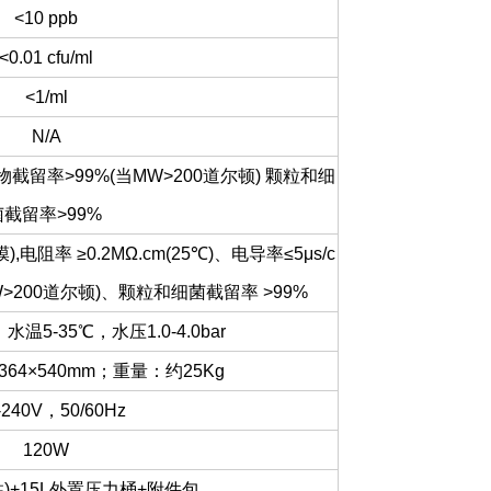
<10 ppb
<0.01 cfu/ml
<1/ml
N/A
截留率>99%(当MW>200道尔顿) 颗粒和细
菌截留率>99%
电阻率 ≥0.2MΩ.cm(25℃)、电导率≤5μs/c
>200道尔顿)、颗粒和细菌截留率 >99%
5-35℃，水压1.0-4.0bar
364×540mm；重量：约25Kg
-240V，50/60Hz
120W
)+15L外置压力桶+附件包