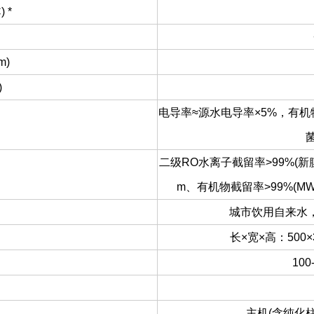
 *
m)
)
电导率≈源水电导率×5%，有机物
二级RO水离子截留率>99%(新膜),
m、有机物截留率>99%(MW
城市饮用自来水，水温
长×宽×高：500×
100
主机(含纯化柱