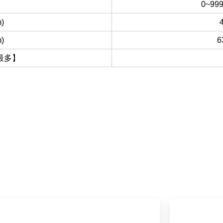
0~99
)
)
6
最多】