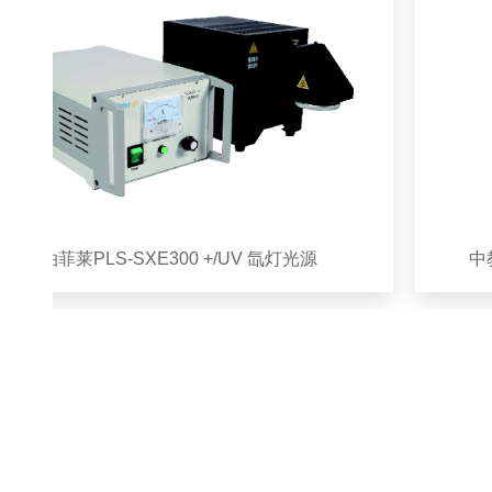
泊菲莱PLS-SXE300 +/UV 氙灯光源
中教金源光